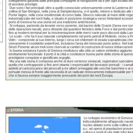
collegamenti garantiti dalle principali compagnie di navigazione da e per ogni località de
di assoluto prestigio.
Due sono i fari principali: oltre a quello conosciuto universamente come la Lanterna d
collina di San Benigno, nella zona di Sampierdarena, vi è quello, minore e dedicato alle 
Punta Vagno, nella zona residenziale di corso Italia. Sbocco naturale al mare delle reg
industrializzate del nord Italia, e situato in posizione strategica verso hinterland econ
porto di Genova ha una storia ed una tradizione antichissime.
Si sviluppa, partendo da levante verso ponente, dal bacino delle Grazie (l'area ove sorgo
delle riparazioni navali), poco distante dal quartiere fieristico della Foce e dal porticciol
fino ai moderni terminal per la movimentazione delle merci varie poco discosti dalla Lan
Lo scalo - che ha il suo naturale completamento nel porto petroli di Multedo, vicino a Peg
Voltri - comprende al suo interno, lungo i circa sei chilometri di strada sopraelevata c
visivamente il cosiddetto waterfront, includono l'area del rinnovato porto antico. Nel trat
Sestri Ponente alcuni moli sono riservati ai cantieri di costruzioni di nuove imbarcazioni 
In buona sostanza il porto di Genova restituisce alla città un valore simbolico aggiunto ch
strettamente funzionale: il porto è la città e costituisce buona parte della storia di questa 
prestigiose conquiste e giustificato orgoglio.
Ma una tale storia è composta anche di dure vertenze sindacali, registratesi specialme
quella che contrapposte a fine anni ottanta i responsabili dei lavoratori portuali - i cama
addetti al carico/scarico dei piroscafi a tre alberi ormeggiati alle vecchie banchine e ai si
portuale messa di fronte alla necessità di un radicale rinnovamento indispensabile per 
che si faceva sempre maggiormente pressante dei porti del nord Europa.
.: STORIA
Lo sviluppo economico di Genova ne
indissolubilmente all'approdo navale
nucleo abitato sorto sulla collina di
a.c. ad opera di popolazioni proveni
cultura e modi di vita dalle tribù ligu