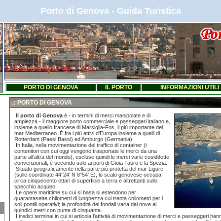
Porto di Genova - Guida Turistica
PORTO DI GENOVA
IL PORTO
INFORMAZIONI UTILI
.: PORTO DI GENOVA
Il porto di Genova
è - in termini di merci manipolate e di
ampiezza - il maggiore porto commerciale e passeggeri italiano e,
insieme a quello francese di Marsiglia-Fos, il più importante del
mar Mediterraneo. È fra i più attivi d'Europa insieme a quelli di
Rotterdam (Paesi Bassi) ed Amburgo (Germania).
In Italia, nella movimentazione del traffico di container (i
contenitori con cui oggi vengono trasportate le merci da una
parte all'altra del mondo), escluse quindi le merci varie cosiddette
convenzionali, è secondo solo ai porti di Gioia Tauro e la Spezia.
Situato geograficamente nella parte più protetta del mar Ligure
(sulle coordinate 44°24' N 8°54' E), lo scalo genovese occupa
circa cinquecento ettari di superficie a terra e altrettanti sullo
specchio acqueo.
Le opere marittime su cui si basa si estendono per
quarantasette chilometri di lunghezza cui trenta chilometri per i
soli pontili operativi; la profondità dei fondali varia dai nove ai
quindici metri con punte di cinquanta.
I tredici terminal in cui si articola l'attività di movimentazione di merci e passeggeri ha