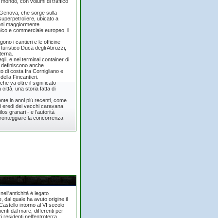
l mondo, con volumi di traffico
i Genova, che sorge sulla
superpetroliere, ubicato a
ioni maggiormente
omico e commerciale europeo, il
no i cantieri e le officine
o turistico Duca degli Abruzzi,
terna.
li, e nel terminal container di
he definiscono anche
to di costa fra Cornigliano e
della Fincantieri.
e va oltre il significato
città, una storia fatta di
nte in anni più recenti, come
lli eredi dei vecchi caravana
los granari - e l'autorità
fronteggiare la concorrenza
ll'antichità è legato
, dal quale ha avuto origine il
 Castello intorno al VI secolo
enti dal mare, differenti per
ri residenti nell'entroterra