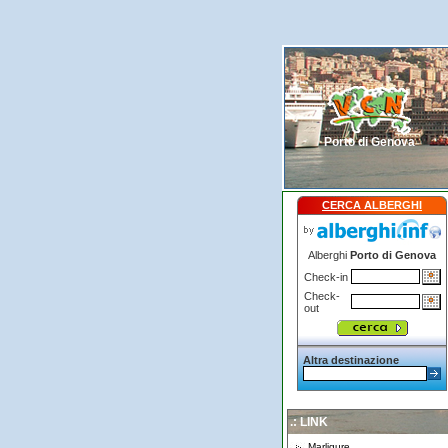
Porto di Genova
CERCA ALBERGHI
Alberghi
Porto di Genova
Check-in
Check-
out
Altra destinazione
.: LINK
Marligure